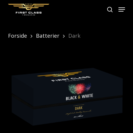
Skip
Menu
search
to
main
content
Forside
Batterier
Dark