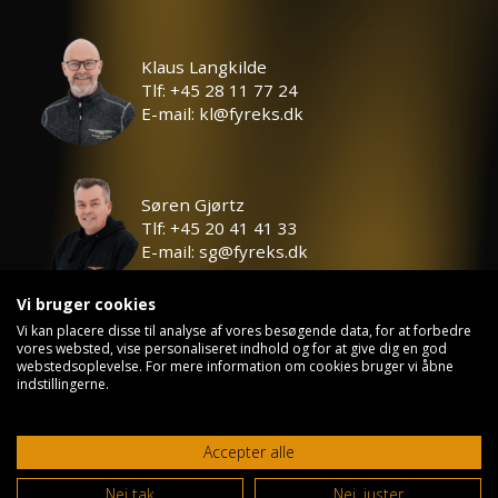
Klaus Langkilde
Tlf: +45 28 11 77 24
E-mail: kl@fyreks.dk
Søren Gjørtz
Tlf: +45 20 41 41 33
E-mail: sg@fyreks.dk
Vi bruger cookies
Vi kan placere disse til analyse af vores besøgende data, for at forbedre
vores websted, vise personaliseret indhold og for at give dig en god
webstedsoplevelse. For mere information om cookies bruger vi åbne
©
2026
First Class Fireworks
indstillingerne.
Privatlivspolitik
Kontakt
Accepter alle
Nej tak
Nej, juster