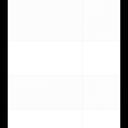
webstedet. Data bruges t
tredjelande: USA. Googl
Privacy Framework, hvil
som registreret kan ga
sbjs_first
Vi bruger disse cookies 
vores hjemmeside, de b
forbedringer.
sbjs_first_add
Vi bruger disse cookies 
om vores hjemmeside, 
og forbedringer.
sbjs_migrations
Vi bruger disse cookies 
om vores hjemmeside, 