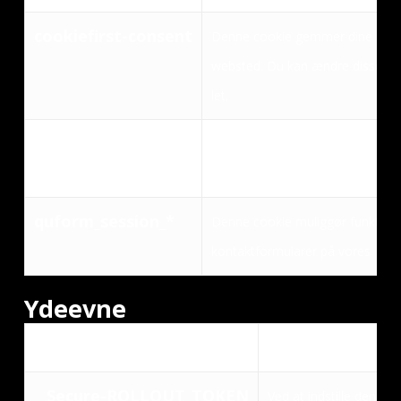
cookiefirst-consent
Denne cookie gemmer dine cooki
websted. Du kan ændre disse ell
let.
cookiefirst-id
Denne cookie indeholder dit unik
identificere unikke besøgende p
quform_session_*
Denne cookie muliggør funktiona
kontaktformularer på vores hj
Ydeevne
Navn
Formål
__Secure-ROLLOUT_TOKEN
Ved at indstille denn