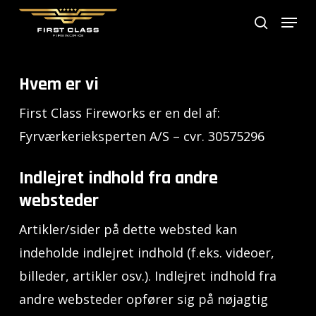
Skip
Menu
search
to
main
content
Hvem er vi
First Class Fireworks er en del af:
Fyrværkerieksperten A/S – cvr. 30575296
Indlejret indhold fra andre
websteder
Artikler/sider på dette websted kan
indeholde indlejret indhold (f.eks. videoer,
billeder, artikler osv.). Indlejret indhold fra
andre websteder opfører sig på nøjagtig