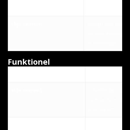
og forbedringer.
sbjs_session
Vi bruger disse cookies 
om vores hjemmeside, 
og forbedringer.
Funktionel
Navn
Formål
sbjs_current
Indsamler data om bru
optimere hjemmesiden
mere relevant.
sbjs_current_add
Indsamler data om bru