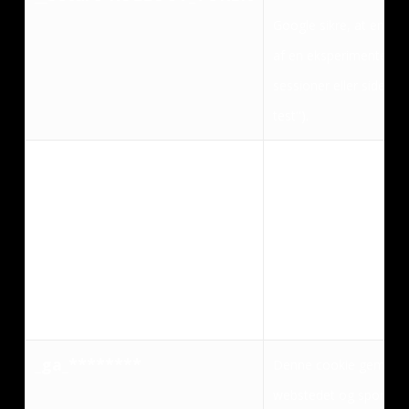
Google sikre, at en enk
af en eksperimentel fun
sessioner eller sider (e
test").
_ga
Registrerer et unikt I
at spore, hvordan den
Data bruges til statisti
USA. Google LLC. er cer
Framework, hvilket indi
registreret kan garante
_ga_********
Denne cookie gemmer e
webstedet og sporer, 