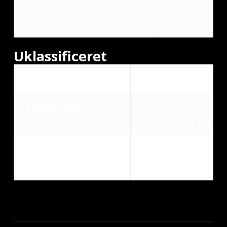
privatlivsindstillin
Uklassificeret
Navn
Formål
__Secure-YNID
Denne cookie har endnu ikke
team arbejder for at give m
laravel_tracking_visitor
Denne cookie har endnu ikke
team arbejder for at give m