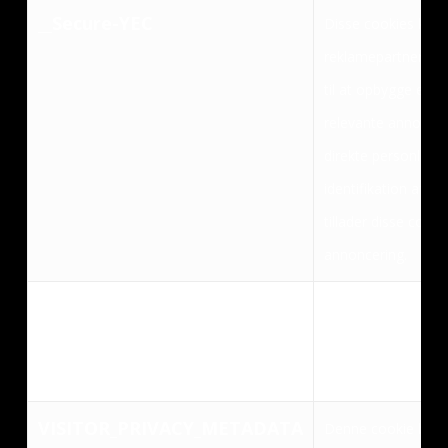
__Secure-YEC
Disse cookies kan i
reklamepartnere. D
til at opbygge en pr
relevante annonce
direkte personlige 
identifikation af d
tillader disse cooki
annoncering.
sbjs_udata
Denne cookie inds
interaktion for at
annoncering på we
VISITOR_PRIVACY_METADATA
Denne cookie bruge