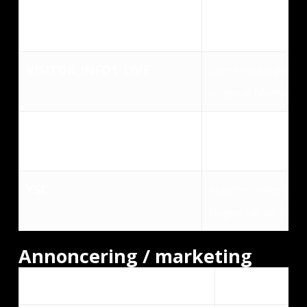
optimere hjemmesiden
mere relevant.
VISITOR_INFO1_LIVE
Denne cookie giver Yo
brugen af båndbredde
wp-wpml_current_language
Denne cookie bruges t
brugeren.
YSC
Registrer unikke ID'er 
brugere har set fra Y
Annoncering / marketing
Navn
Formål