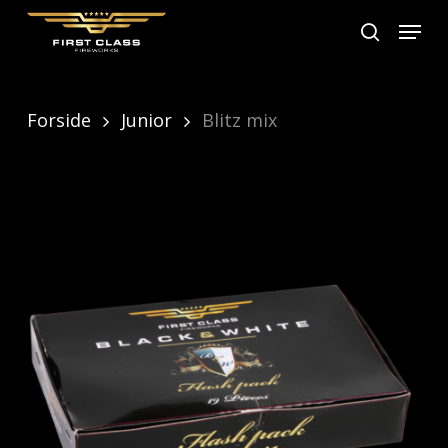
Skip
Menu
search
to
main
content
Forside
Junior
Blitz mix