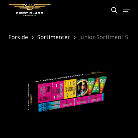
Skip
Menu
search
to
main
content
Forside
Sortimenter
Junior Sortiment S