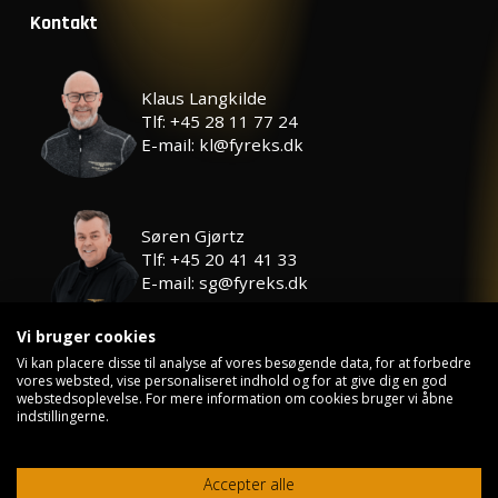
Kontakt
Klaus Langkilde
Tlf: +45 28 11 77 24
E-mail: kl@fyreks.dk
Søren Gjørtz
Tlf: +45 20 41 41 33
E-mail: sg@fyreks.dk
Vi bruger cookies
Vi kan placere disse til analyse af vores besøgende data, for at forbedre
vores websted, vise personaliseret indhold og for at give dig en god
webstedsoplevelse. For mere information om cookies bruger vi åbne
©
2026
First Class Fireworks
indstillingerne.
Privatlivspolitik
Kontakt
Accepter alle