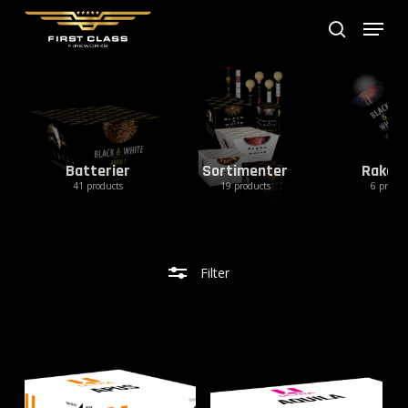
Skip
Menu
search
to
test
main
content
Batterier
Sortimenter
Raket
41 products
19 products
6 produc
Filter